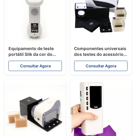
Equipamento de teste
Componentes universais
portátil Silk da cor do
dos testes do acessório
reparo do corpo de carro
do instrumento do teste
do espectrofotômetro de
da cor do colorímetro
Consultar Agora
Consultar Agora
Silk TS7600 com luz UV
NH310
das SCE de D/8 SCI