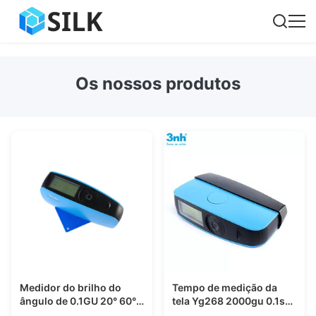
Os nossos produtos
Medidor do brilho do
Tempo de medição da
ângulo de 0.1GU 20° 60°
tela Yg268 2000gu 0.1s
85° Silk Yg268 três
de Digitas do medidor do