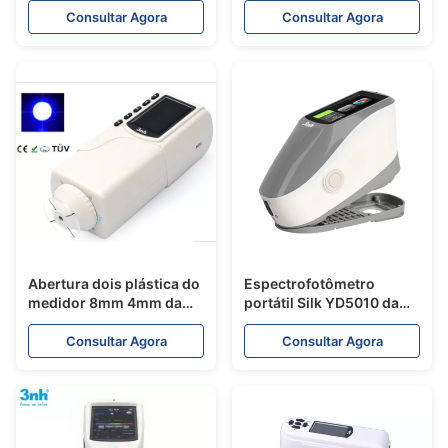
brilho da bateria do AA tri
Consultar Agora
Consultar Agora
para o granito
Abertura dois plástica do
Espectrofotômetro
medidor 8mm 4mm da
portátil Silk YD5010 da
cor do colorímetro de
esfera de Cmyk da cor de
NR100 Silk
Pantone
Consultar Agora
Consultar Agora