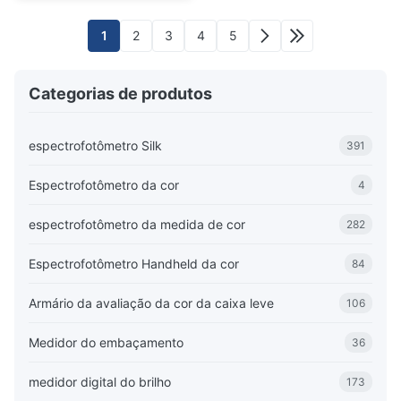
1
2
3
4
5
Categorias de produtos
espectrofotômetro Silk
391
Espectrofotômetro da cor
4
espectrofotômetro da medida de cor
282
Espectrofotômetro Handheld da cor
84
Armário da avaliação da cor da caixa leve
106
Medidor do embaçamento
36
medidor digital do brilho
173