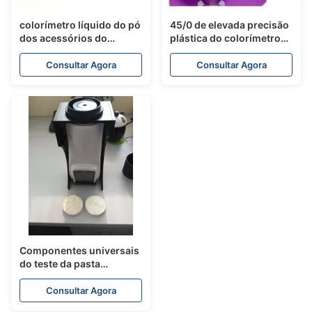
colorímetro líquido do pó
45/0 de elevada precisão
dos acessórios do
plástica do colorímetro
espectrofotômetro Silk
da medida de cor NR145
para
com software do QC
Consultar Agora
Consultar Agora
YS3060/Ys3020/Ys3010
Componentes universais
do teste da pasta
colorimétrica dos
acessórios do
Consultar Agora
espectrofotômetro