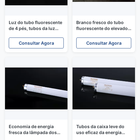
Luz do tubo fluorescente
Branco fresco do tubo
de 4 pés, tubos da luz
fluorescente do elevado
TL84 fluorescente para
desempenho para a
colorimétrico
iluminação da caixa leve
Consultar Agora
Consultar Agora
da cor
Economia de energia
Tubos da caixa leve do
fresca da lâmpada dos
uso eficaz da energia
tubos fluorescentes do
T12/D65 120cm com