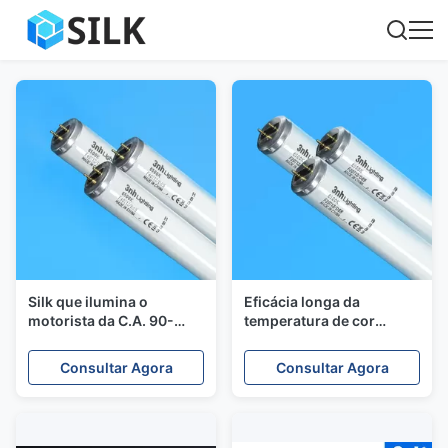
Silk que ilumina o
Eficácia longa da
motorista da C.A. 90-
temperatura de cor
240V dos tubos
60lm/w da lâmpada
fluorescentes da luz do
6500k dos tubos
Consultar Agora
Consultar Agora
dia de 6500k F40T12/D65
F20T12/D65
fluorescentes