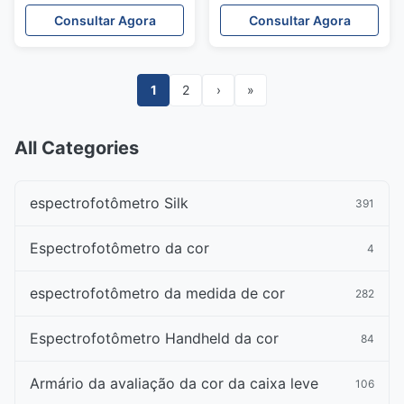
branco 60cm por muito
projeto simples
Consultar Agora
Consultar Agora
tempo com padrão
americano
1
2
›
»
All Categories
espectrofotômetro Silk
391
Espectrofotômetro da cor
4
espectrofotômetro da medida de cor
282
Espectrofotômetro Handheld da cor
84
Armário da avaliação da cor da caixa leve
106