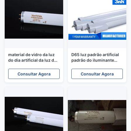
material de vidro da luz
D65 luz padrão artificial
do dia artificial da luz do
padrão do iluminante
tubo fluorescente de
TruD65TM da luz do dia
60cm para a caixa leve da
6500K
Consultar Agora
Consultar Agora
cor