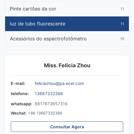
Pinte cartões da cor
11
luz de tubo fluorescente
11
Acessórios do espectrofotômetro
15
Miss. Felicia Zhou
E-mail:
feliciazhou@pa.ecer.com
telefone:
13667332386
whatsapp:
8617873657316
Wechat:
+86 13667332386
Consultar Agora