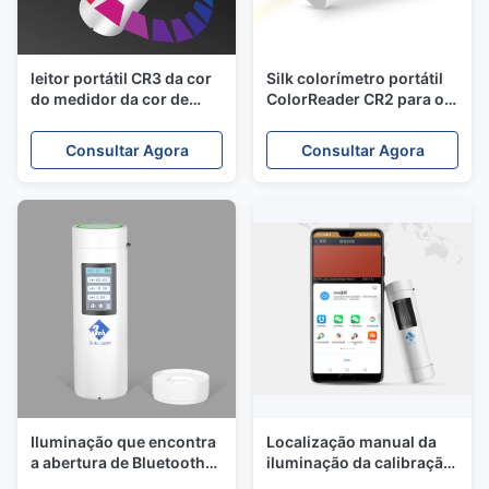
leitor portátil CR3 da cor
Silk colorímetro portátil
do medidor da cor de
ColorReader CR2 para o
Digitas do colorímetro
medidor da diferença da
Silk para o equipamento
cor do cartão de Pantone
Consultar Agora
Consultar Agora
de LABORATÓRIO do CIE
Iluminação que encontra
Localização manual da
a abertura de Bluetooth
iluminação da calibração
5,0 8mm do colorímetro
do colorímetro CR1 da