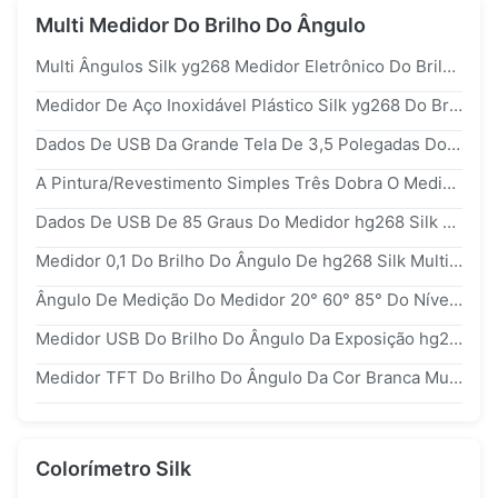
Multi Medidor Do Brilho Do Ângulo
Multi Ângulos Silk yg268 Medidor Eletrônico Do Brilho Do Poder Do Micro Tri Para A Indústria De Metal De Pintura
Medidor De Aço Inoxidável Plástico Silk yg268 Do Brilho De iso2813 2000gu
Dados De USB Da Grande Tela De 3,5 Polegadas Do Medidor 1000gu Do Brilho Do Ângulo De hg268 Silk Os Tri Movem
A Pintura/Revestimento Simples Três Dobra O Medidor hg268 Do Lustro Fácil De Usar
Dados De USB De 85 Graus Do Medidor hg268 Silk 20 Do Brilho De 0-1000gu Digitas 60 Movem Com Software Do PC
Medidor 0,1 Do Brilho Do Ângulo De hg268 Silk Multi - Os Ângulos 1000gu Três Com Auto Calibração Embarcam
Ângulo De Medição Do Medidor 20° 60° 85° Do Nível Do Brilho Do Mármore De hg268 1000gu Com Calibração Automática
Medidor USB Do Brilho Do Ângulo Da Exposição hg268 De TFT Multi Com Escala Da Medida 1000gu
Medidor TFT Do Brilho Do Ângulo Da Cor Branca Multi Aparência Concisa Da Exposição De 3,5 Polegadas
Colorímetro Silk