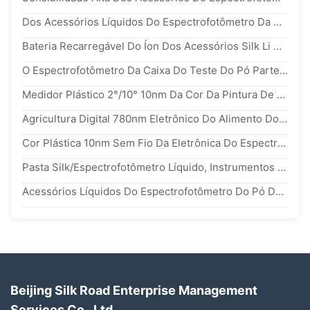
Dos Acessórios Líquidos Do Espectrofotômetro Da Pasta Do Pó Componentes Universais ns810 ns800 Do Teste
Bateria Recarregável Do Íon Dos Acessórios Silk Li Do Espectrofotômetro 3200mah
O Espectrofotômetro Da Caixa Do Teste Do Pó Parte O Material Do Metal Para A Medição Da Cor
Medidor Plástico 2°/10° 10nm Da Cor Da Pintura De Matéria Têxtil Do Colorímetro Da Medida De Cor Silk
Agricultura Digital 780nm Eletrônico Do Alimento Do Colorímetro Do Laboratório Silk
Cor Plástica 10nm Sem Fio Da Eletrônica Do Espectrómetro Handheld Portátil De Spectrom Silk
Pasta Silk/Espectrofotômetro Líquido, Instrumentos Da Medida De Cor Do Metal
Acessórios Líquidos Do Espectrofotômetro Do Pó Do UTC Do Metal
Beijing Silk Road Enterprise Management
Services Co., Ltd.