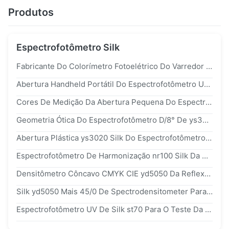
Produtos
Espectrofotômetro Silk
Fabricante Do Colorímetro Fotoelétrico Do Varredor Da Pintura Do Carro Do Espectrofotômetro Da Cor De st70 Silk
Abertura Handheld Portátil Do Espectrofotômetro Um Da Cor Com Software Do APP
Cores De Medição Da Abertura Pequena Do Espectrofotômetro Da Medida De Cor ys3020 De Alvos Pequenos
Geometria Ótica Do Espectrofotômetro D/8° De ys3020 Silk Com Os Certificados Do CE Do ISO 9001
Abertura Plástica ys3020 Silk Do Espectrofotômetro 1*3mm Da Medida De Cor Da Garrafa Micro
Espectrofotômetro De Harmonização nr100 Silk Da Pintura Da Luz Branca Do Diodo Emissor De Luz Para O Fornecedor Do Distribuidor
Densitômetro Côncavo CMYK CIE yd5050 Da Reflexão Da Cor 700nm Da Raspagem
Silk yd5050 Mais 45/0 De Spectrodensitometer Para A Diferença Da Cor De CIE Lab Delta E E CMYK Similar A Xrite 508 Exatos
Espectrofotômetro UV De Silk st70 Para O Teste Da Cor Do Revestimento De Metal Da Pintura Do Carro