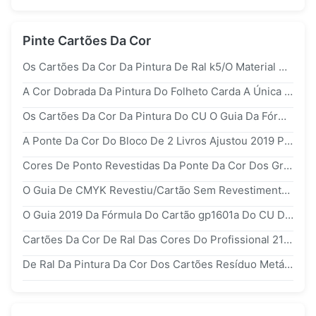
Pinte Cartões Da Cor
Os Cartões Da Cor Da Pintura De Ral k5/O Material Cartão Da Carta Dobraram O Emperramento Do Folheto
A Cor Dobrada Da Pintura Do Folheto Carda A Única Cor 50 X 150 Milímetros Para Para A Colocação Da Cor
Os Cartões Da Cor Da Pintura Do CU O Guia Da Fórmula Que Visualiza Comunicam gp1601a Pantone Para Gráficos
A Ponte Da Cor Do Bloco De 2 Livros Ajustou 2019 Papéis Revestidos De Pantone gp6102a/Sem Revestimento Contínuos
Cores De Ponto Revestidas Da Ponte Da Cor Dos Gráficos/Sem Revestimento Ajustadas gg1504a De Pantone Do Cartão
O Guia De CMYK Revestiu/Cartão Sem Revestimento gp5101a Da Cor Da Pintura Para A Impressão De Processo Da Cor Quatro
O Guia 2019 Da Fórmula Do Cartão gp1601a Do CU De Pantone Revestido/Sem Revestimento Visualiza Comunica A Cor Para Gráficos
Cartões Da Cor De Ral Das Cores Do Profissional 210, Cartão Da Máscara Da Pintura Tamanho Da Carta De 5 * De 15cm
De Ral Da Pintura Da Cor Dos Cartões Resíduo Metálico Semi/Superfície Clássicos Do Brilho Para A Indústria De Impressão