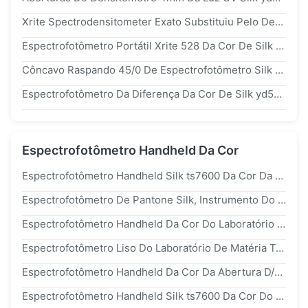
Xrite Spectrodensitometer Exato Substituiu Pelo Densitômetro Portátil Da Cor Da Abertura De Silk yd5010 2mm
Espectrofotômetro Portátil Xrite 528 Da Cor De Silk yd5010 45/0 CMYK
Côncavo Raspando 45/0 De Espectrofotômetro Silk yd5010 Da Medida De Cor
Espectrofotômetro Da Diferença Da Cor De Silk yd5010 700nm 45/0
Espectrofotômetro Handheld Da Cor
Espectrofotômetro Handheld Silk ts7600 Da Cor Da Abertura De 4mm Para A Pintura Do Reparo Do Corpo De Carro
Espectrofotômetro De Pantone Silk, Instrumento Do Teste Da Cor Do Colorímetro De ts7600 D/8 Com Software
Espectrofotômetro Handheld Da Cor Do Laboratório Silk ts7600 D/8 Do CIE
Espectrofotômetro Liso Do Laboratório De Matéria Têxtil Do Grating Silk ts7600
Espectrofotômetro Handheld Da Cor Da Abertura D/8 De 2°/10° Silk ts7600 4mm
Espectrofotômetro Handheld Silk ts7600 Da Cor Do Teste Da Tela De Pano Com Software De Pantone