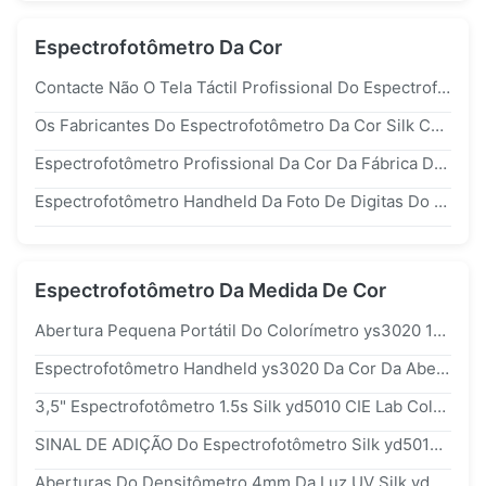
Espectrofotômetro Da Cor
Contacte Não O Tela Táctil Profissional Do Espectrofotômetro Da Cor De Benchtop Para O Alimento
Os Fabricantes Do Espectrofotômetro Da Cor Silk Contactam Não O Equipamento De Medida Da Cor De Benchtop
Espectrofotômetro Profissional Da Cor Da Fábrica Do Espectrofotômetro Do Fornecedor yd5010 Silk
Espectrofotômetro Handheld Da Foto De Digitas Do Espectrofotômetro Profissional Da Cor Da Precisão
Espectrofotômetro Da Medida De Cor
Abertura Pequena Portátil Do Colorímetro ys3020 1*3mm Do Espectrofotômetro Químico Da Medida De Cor
Espectrofotômetro Handheld ys3020 Da Cor Da Abertura Pequena Para Imprimir A Verificação Da Cor Da Etiqueta Do Logotipo
3,5" Espectrofotômetro 1.5s Silk yd5010 CIE Lab Color Meter Da Medida De Cor De TFT
SINAL DE ADIÇÃO Do Espectrofotômetro Silk yd5010 Da Medida De Cor De Cmyk Para A Impressão
Aberturas Do Densitômetro 4mm Da Luz UV Silk yd5010 Cmyk