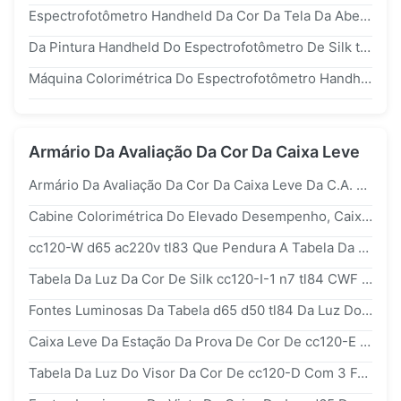
Espectrofotômetro Handheld Da Cor Da Tela Da Abertura Silk ts7600 De 8mm
Da Pintura Handheld Do Espectrofotômetro De Silk ts7600 O Instrumento De Harmonização Substitui CM-600d
Máquina Colorimétrica Do Espectrofotômetro Handheld De ts7600 Silk Com Software Da Qualidade Da Cor Do PC
Armário Da Avaliação Da Cor Da Caixa Leve
Armário Da Avaliação Da Cor Da Caixa Leve Da C.A. 110-240v Horizontal Para Surces Claro
Cabine Colorimétrica Do Elevado Desempenho, Caixa Leve De Laboratório De Teste Da Cor
cc120-W d65 ac220v tl83 Que Pendura A Tabela Da Luz Da Cor Da Impressão Da Caixa Leve
Tabela Da Luz Da Cor De Silk cc120-I-1 n7 tl84 CWF Com A Lâmpada d50
Fontes Luminosas Da Tabela d65 d50 tl84 Da Luz Do Visor Da Cor De cc120-F Para A Indústria De Impressão
Caixa Leve Da Estação Da Prova De Cor De cc120-E d65 Com Armários E Gavetas 135X90Cm
Tabela Da Luz Do Visor Da Cor De cc120-D Com 3 Fontes Luminosas Das Gavetas d65 d50 tl84