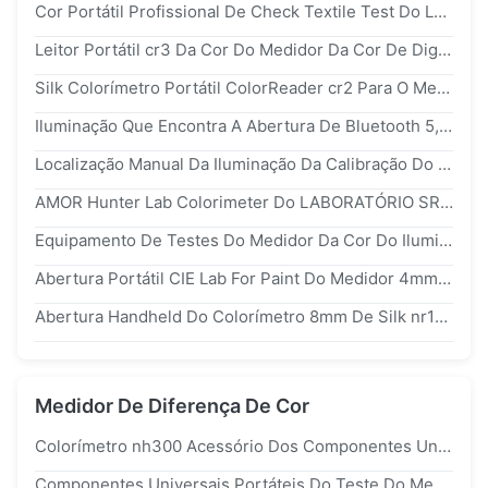
Cor Portátil Profissional De Check Textile Test Do Leitor Da Cor Do Colorímetro
Leitor Portátil cr3 Da Cor Do Medidor Da Cor De Digitas Do Colorímetro Silk Para O Equipamento De LABORATÓRIO Do CIE
Silk Colorímetro Portátil ColorReader cr2 Para O Medidor Da Diferença Da Cor Do Cartão De Pantone
Iluminação Que Encontra A Abertura De Bluetooth 5,0 8mm Do Colorímetro Do Bolso De Silk cr2
Localização Manual Da Iluminação Da Calibração Do Colorímetro cr1 Da Abertura Silk De D/8 8mm
AMOR Hunter Lab Colorimeter Do LABORATÓRIO SRGB XYZ Do Caçador Do LABORATÓRIO LCH Do CIE Do Colorímetro De cr2 Silk
Equipamento De Testes Do Medidor Da Cor Do Iluminante Do Colorímetro d65 De nr100 Silk
Abertura Portátil CIE Lab For Paint Do Medidor 4mm Da Cor De USB Silk nr100
Abertura Handheld Do Colorímetro 8mm De Silk nr100 CIE 10°
Medidor De Diferença De Cor
Colorímetro nh300 Acessório Dos Componentes Universais Líquidos Do Teste Do Medidor Da Diferença Da Cor Do Teste Da Cor
Componentes Universais Portáteis Do Teste Do Medidor Silk nh300 Da Diferença Da Cor Para O Pó Líquido