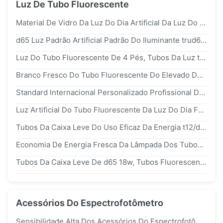
Luz De Tubo Fluorescente
Material De Vidro Da Luz Do Dia Artificial Da Luz Do Tubo Fluorescente De 60cm Para A Caixa Leve Da Cor
d65 Luz Padrão Artificial Padrão Do Iluminante trud65tm Da Luz Do Dia 6500k
Luz Do Tubo Fluorescente De 4 Pés, Tubos Da Luz tl84 Fluorescente Para Colorimétrico
Branco Fresco Do Tubo Fluorescente Do Elevado Desempenho Para A Iluminação Da Caixa Leve Da Cor
Standard Internacional Personalizado Profissional Do Comprimento Da Luz 60cm Do Tubo Fluorescente
Luz Artificial Do Tubo Fluorescente Da Luz Do Dia F36T8, Lâmpada Do Tubo d65 Fluorescente
Tubos Da Caixa Leve Do Uso Eficaz Da Energia t12/d65 120cm Com Projeto Simples
Economia De Energia Fresca Da Lâmpada Dos Tubos Fluorescentes Do Branco 60cm Por Muito Tempo Com Padrão Americano
Tubos Da Caixa Leve De d65 18w, Tubos Fluorescentes Longos De Vidro Para Colorimétrico
Acessórios Do Espectrofotômetro
Sensibilidade Alta Dos Acessórios Do Espectrofotômetro Do Pó/Pasta Em Testes Da Cor