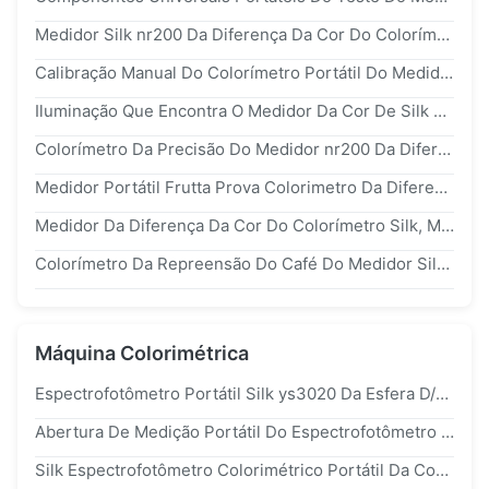
Medidor Silk nr200 Da Diferença Da Cor Do Colorímetro Da Precisão Com Valor Do Delta E Do LABORATÓRIO Do CIE
Calibração Manual Do Colorímetro Portátil Do Medidor nr200 Da Cor Da Pele Com Software Do PC
Iluminação Que Encontra O Medidor Da Cor De Silk Digitas Com Componente Universal Acessório Do Teste
Colorímetro Da Precisão Do Medidor nr200 Da Diferença Da Cor Do Espaço De Cor Do Laboratório Do CIE Com A Abertura Da Medida De 8mm
Medidor Portátil Frutta Prova Colorimetro Da Diferença Da Cor De Silk nr200 Com 8/D
Medidor Da Diferença Da Cor Do Colorímetro Silk, Medidor Recarregável Da Cor Do Laboratório Do CIE
Colorímetro Da Repreensão Do Café Do Medidor Silk nr200 Da Diferença Da Cor Da Abertura Da Medida De 8mm
Máquina Colorimétrica
Espectrofotômetro Portátil Silk ys3020 Da Esfera D/8° De 48mm Para Cabos
Abertura De Medição Portátil Do Espectrofotômetro ys3020 1*3mm De cm700d Silk Para A Amostra Especial Da Curva
Silk Espectrofotômetro Colorimétrico Portátil Da Cor Da Máquina ys3020 Com A Abertura Pequena De 1*3mm