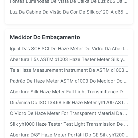
Fontes Luminosas De Vista De Caixa De Luz d65 Da Cor Da Estação Da Prova De Cor De cc120-C d50 u30 Opcionais
Luz Da Cabine Da Visão Da Cor De Silk cc120-A d65 d50 Que Imprime A Estação Da Prova De Cor
Medidor Do Embaçamento
Igual Das SCE SCI De Haze Meter Do Vidro Da Abertura Silk yh1000 De 8mm A BYK Haze Meter
Abertura 1.5s ASTM d1003 Haze Tester Meter Silk yh1200 De 4mm
Tela Haze Measurement Instrument De ASTM d1003 Digitas Haze Meter Plastic Film Glass
Padrão De Haze Meter ASTM d1003 Do Medidor Do Transmitância Da Luz De Silk yh1000
Abertura Silk Haze Meter Full Light Transmittance De yh1200 8mm Para O Vidro Plástico
Dinâmica Do ISO 13468 Silk Haze Meter yh1200 ASTM d1003 1.5s Das SCE SCI
O Vidro De Haze Meter For Transparent Material Da Transmissão Do OEM Silk yh1200 Filma Plástico
Silk yh1000 Haze Tester Test Light Transmission De Raspagem Côncavo Hazemeter
Abertura D/8° Haze Meter Portátil Do CE Silk yh1200 8mm