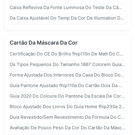
Caixa Reflexiva Da Fonte Luminosa Do Teste Da Câmera, Armário Da Visão Da Cor Silk Para A Avaliação Da Cor
Da Caixa Ajustável Do Temp Da Cor De Illumiation Da Carta De Teste Da Definição iso12233 Fonte Luminosa Padrão
Cartão Da Máscara Da Cor
Certificação Do CE Do Brilho fhip110n De Matt Do Cartão Da Máscara Da Cor Da Forma Meia
Os Tipos Pequenos Do Tamanho 1867 Colorem Guias Revestidos Do Cartão Da Máscara/Sem Revestimento Contínuos
Forma Ajustada Dos Interiores Da Casa Do Bloco Dos Livros Do Guia fhip230a 2 Da Cor Do Vestuário TPG Pantone De Matéria Têxtil
Guia Pantone Ajustado fhip110a Do Cartão Dois Da Máscara Da Cor De TPG Para Acessórios De Forma Home Duros
Guia 2020 Do Coloure Do Pantone Da Escala De Cores fhic300a De Pantone TCX Para A Forma
Bloco Ajustado Dos Livros Do Guia Home fhip230a 2 Da Cor De Pantone Do Specifier Da Cor Dos Interiores
Guia Revestido/Sem Revestimento Da Fórmula Do Cartão Da Máscara Da Cor Do CU Com 1867 Cores
Avaliação De Pouco Peso Da Cor Do Cartão Da Máscara Da Cor Para O Projeto/Animação De Digitas