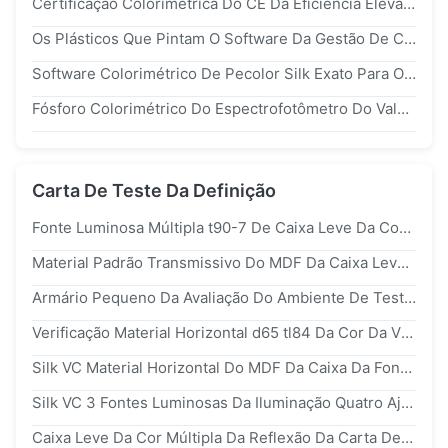
Certificação Colorimétrica Do CE Da Eficiência Elevada Do Software De Matéria Têxtil Silk
Os Plásticos Que Pintam O Software Da Gestão De Cor, Ganham O Software 10 Colorimétrico
Software Colorimétrico De Pecolor Silk Exato Para O Espectrofotômetro ys6060
Fósforo Colorimétrico Do Espectrofotômetro Do Valor ys6060 Do Laboratório Do Software Da Curva Espectral
Carta De Teste Da Definição
Fonte Luminosa Múltipla t90-7 De Caixa Leve Da Cor Do Vestuário Da Tela De Matéria Têxtil Para Substituir O QC Do SPL De Xrite
Material Padrão Transmissivo Do MDF Da Caixa Leve De Carta De Teste Da Definição Da Objetiva
Armário Pequeno Da Avaliação Do Ambiente De Testes Da Carta Da Caixa De Verificação Da Cor Do Visor Da Câmera De Silk
Verificação Material Horizontal d65 tl84 Da Cor Da Visão Da Carta De Teste Da Câmera Do MDF Uma Caixa Da Fonte
Silk VC Material Horizontal Do MDF Da Caixa Da Fonte Luminosa De Verificação Da Cor Da Visão De 2 Câmeras
Silk VC 3 Fontes Luminosas Da Iluminação Quatro Ajustáveis Da Caixa De Verificação Da Cor Do Visor Da Câmera
Caixa Leve Da Cor Múltipla Da Reflexão Da Carta De Teste Da Definição Da Fonte Silk Luminosa