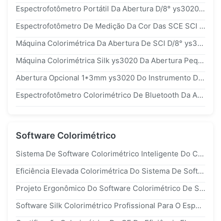
Espectrofotômetro Portátil Da Abertura D/8° ys3020 De 8mm
Espectrofotômetro De Medição Da Cor Das SCE SCI Da Abertura ys3020 De 4mm
Máquina Colorimétrica Da Abertura De SCI D/8° ys3020 Silk 8mm
Máquina Colorimétrica Silk ys3020 Da Abertura Pequena De 1*3mm Para Touchpads/Sensores De Revestimento Da Impressão Digital
Abertura Opcional 1*3mm ys3020 Do Instrumento De Medição Da Cor De D/8° Para A Tubulação Do PVC
Espectrofotômetro Colorimétrico De Bluetooth Da Abertura Da Máquina 8mm De Silk ys3020 Para A Pintura
Software Colorimétrico
Sistema De Software Colorimétrico Inteligente Do CMS Com Desempenho Estável
Eficiência Elevada Colorimétrica Do Sistema De Software Do Laboratório Silk Com 6 Módulos
Projeto Ergonômico Do Software Colorimétrico De Specrophotometer Para A Cor Cottection
Software Silk Colorimétrico Profissional Para O Espectrofotômetro ns800