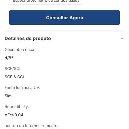
espectrofotômetro da cor dos dados
Consultar Agora
Detalhes do produto
Geometria ótica:
d/8°
SCE/SCI:
SCE & SCI
Fonte luminosa UV:
Sim
Repeatibility:
ΔE*≤0.04
acordo do Inter-instrumento: