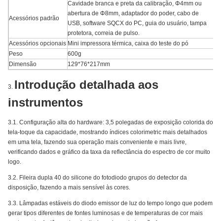
Cavidade branca e preta da calibração, Φ4mm ou
abertura de Φ8mm, adaptador do poder, cabo de
Acessórios padrão
USB, software SQCX do PC, guia do usuário, tampa
protetora, correia de pulso.
Acessórios opcionais
Mini impressora térmica, caixa do teste do pó
Peso
600g
Dimensão
129*76*217mm
Introdução detalhada aos
3.
instrumentos
3.1. Configuração alta do hardware: 3,5 polegadas de exposição colorida do
tela-toque da capacidade, mostrando índices colorimetric mais detalhados
em uma tela, fazendo sua operação mais conveniente e mais livre,
verificando dados e gráfico da taxa da reflectância do espectro de cor muito
logo.
3.2. Fileira dupla 40 do silicone do fotodiodo grupos do detector da
disposição, fazendo a mais sensível às cores.
3.3. Lâmpadas estáveis do diodo emissor de luz do tempo longo que podem
gerar tipos diferentes de fontes luminosas e de temperaturas de cor mais