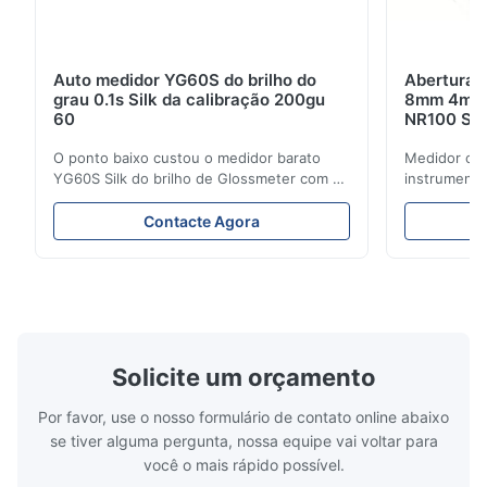
Auto medidor YG60S do brilho do
Abertura d
grau 0.1s Silk da calibração 200gu
8mm 4mm d
60
NR100 Sil
O ponto baixo custou o medidor barato
Medidor cos
YG60S Silk do brilho de Glossmeter com 60
instrumento
medida lustrosa de gu do grau 200 O
colorímetro
medidor econômico do brilho de YG60S
8mm e de 4
Contacte Agora
60° pode testar o material com brilho (0-
Colorímetro
200Gu), e aplica-se universalmente para
R&D Silk co
pintar, tinta, verniz do stoving,
cliente e d
revestimento, produtos de ...
colorímetro p
Solicite um orçamento
Por favor, use o nosso formulário de contato online abaixo
se tiver alguma pergunta, nossa equipe vai voltar para
você o mais rápido possível.