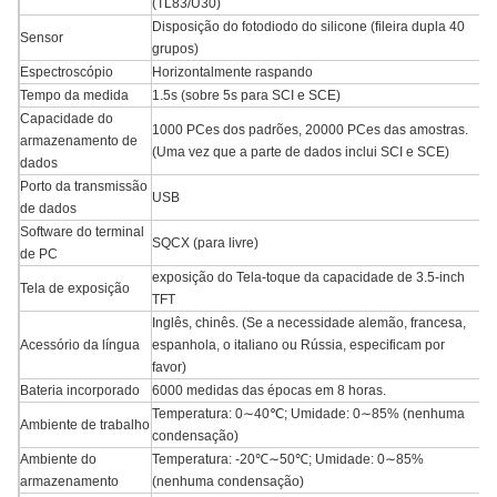
(TL83/U30)
Disposição do fotodiodo do silicone (fileira dupla 40
Sensor
grupos)
Espectroscópio
Horizontalmente raspando
Tempo da medida
1.5s (sobre 5s para SCI e SCE)
Capacidade do
1000 PCes dos padrões, 20000 PCes das amostras.
armazenamento de
(Uma vez que a parte de dados inclui SCI e SCE)
dados
Porto da transmissão
USB
de dados
Software do terminal
SQCX (para livre)
de PC
exposição do Tela-toque da capacidade de 3.5-inch
Tela de exposição
TFT
Inglês, chinês. (Se a necessidade alemão, francesa,
Acessório da língua
espanhola, o italiano ou Rússia, especificam por
favor)
Bateria incorporado
6000 medidas das épocas em 8 horas.
Temperatura: 0∼40℃; Umidade: 0∼85% (nenhuma
Ambiente de trabalho
condensação)
Ambiente do
Temperatura: -20℃∼50℃; Umidade: 0∼85%
armazenamento
(nenhuma condensação)