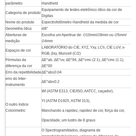
parâmetro
Handheld
Equipamento de testes eletrônico ótico da cor de
Categoria de produto
Digitas
Nome do produto
Espectrofotômetro Handheld da medida de cor
Geometria ótica
d/8°
Aberturas de
Escolha um Apertrue de: ∅10mm/∅8mm ou ∅5mm/
medição
∅4mm
LABORATÓRIO do CIE, XYZ, Yxy, LCh, CIE LUV, s-
Espaços de cor
RGB, βxy, Muncell (C/2)
Fórmulas da
ΔE*ab, ΔE*uv, ΔE*94, ΔE*cmc (2:1), ΔE*cmc (1:1),
diferença da cor
ΔE*00
Erro da repetibilidade
ΔE*ab≤0.04
erro do Inter-
ΔE*ab≤0.2
instrumento
WI (ASTM E313, CIE/ISO, AATCC, caçador),
YI (ASTM D1925, ASTM 313),
O outro índice
Colorimetric
Manchando a rapidez, rapidez de cor, força da cor,
Opacidade, um lustro de 8 graus
O Spectrogram/dados, diagrama de