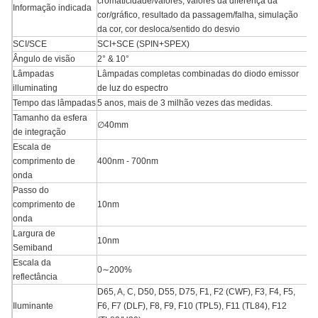
cromaticidade/valores, valores da diferença da
Informação indicada
cor/gráfico, resultado da passagem/falha, simulação
da cor, cor desloca/sentido do desvio
SCI/SCE
SCI+SCE (SPIN+SPEX)
Ângulo de visão
2° & 10°
Lâmpadas
Lâmpadas completas combinadas do diodo emissor
illuminating
de luz do espectro
Tempo das lâmpadas
5 anos, mais de 3 milhão vezes das medidas.
Tamanho da esfera
∅40mm
de integração
Escala de
comprimento de
400nm - 700nm
onda
Passo do
comprimento de
10nm
onda
Largura de
10nm
Semiband
Escala da
0∼200%
reflectância
D65, A, C, D50, D55, D75, F1, F2 (CWF), F3, F4, F5,
Iluminante
F6, F7 (DLF), F8, F9, F10 (TPL5), F11 (TL84), F12