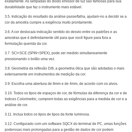
exatamente. As lâmpadas do diodo emissor de luz são famosas para sua
durabilidade que faz o instrumento mais estável.
3.5. Indicação do resultado da análise passe/falha, ajudam-no a decidir se a
cor da amostra cumpre a exigência muito prontamente.
3.6. A cor desloca/a indicação sentido do desvio entre os padrões e as
amostras que é definidamente útil para que você figure para fora a
formulação querida da cor.
3.7. SCI+SCE (SPIN+SPEX), pode ser medido simultaneamente
pressionando o botão uma vez.
3.8. Geometria da reflexão D/8, a geometria ótica que são adotadas o mais
extensamente em instrumentos de medição da cor.
3.9. Escolha uma abertura de 8mm e de 4mm, de acordo com os alvos.
3.10. Todos os tipos de espaços de cor, de fórmulas da diferença da cor e de
índices Colorimetric, cumprem todas as exigências para a medida de cor e a
análise de cor.
3.11. Inclua todos os tipos de tipos da fonte luminosa.
3.12. Configurado com um software SQCX do terminal de PC, umas funções
poderosas mais prolongadas para a gestão de dados de cor podem