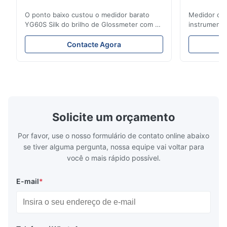
O ponto baixo custou o medidor barato
Medidor cos
YG60S Silk do brilho de Glossmeter com 60
instrumento
medida lustrosa de gu do grau 200 O
colorímetro
medidor econômico do brilho de YG60S
8mm e de 4
Contacte Agora
60° pode testar o material com brilho (0-
Colorímetro
200Gu), e aplica-se universalmente para
R&D Silk co
pintar, tinta, verniz do stoving,
cliente e d
revestimento, produtos de ...
colorímetro p
Solicite um orçamento
Por favor, use o nosso formulário de contato online abaixo
se tiver alguma pergunta, nossa equipe vai voltar para
você o mais rápido possível.
E-mail
*