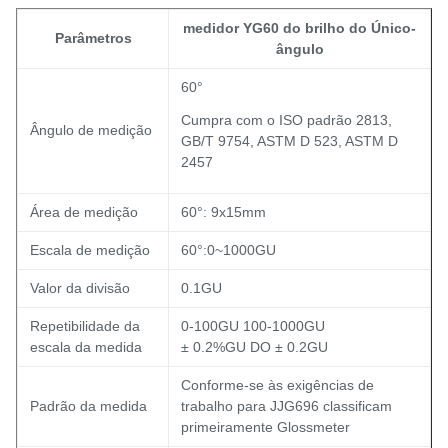
medidor YG60 do brilho do Único-
Parâmetros
ângulo
60°
Cumpra com o ISO padrão 2813,
Ângulo de medição
GB/T 9754, ASTM D 523, ASTM D
2457
Área de medição
60°: 9x15mm
Escala de medição
60°:0~1000GU
Valor da divisão
0.1GU
Repetibilidade da
0-100GU 100-1000GU
escala da medida
± 0.2%GU DO ± 0.2GU
Conforme-se às exigências de
Padrão da medida
trabalho para JJG696 classificam
primeiramente Glossmeter