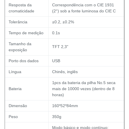
Resposta da
Correspondência com o CIE 1931
cromaticidade
(2°) sob a fonte luminosa do CIE C
Tolerância
±0.2, ±0.2%
Tempo de medição
0.1s
Tamanho da
TFT 2,3"
exposição
Porto dos dados
USB
Língua
Chinês, inglês
1pcs da bateria da pilha No.5 seca
Bateria
mais de 10000 vezes (dentro de 8
horas)
Dimensão
160*52*84mm
Peso
350g
Modo básico e modo contínuo: