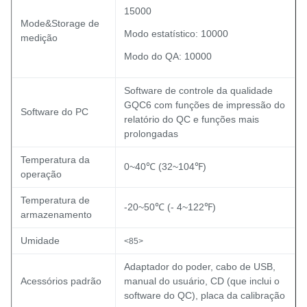
15000
Mode&Storage de
Modo estatístico: 10000
medição
Modo do QA: 10000
Software de controle da qualidade
GQC6 com funções de impressão do
Software do PC
relatório do QC e funções mais
prolongadas
Temperatura da
0~40℃ (32~104℉)
operação
Temperatura de
-20~50℃ (- 4~122℉)
armazenamento
Umidade
<85>
Adaptador do poder, cabo de USB,
Acessórios padrão
manual do usuário, CD (que inclui o
software do QC), placa da calibração