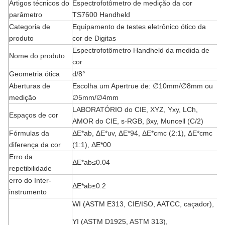
Artigos técnicos do
Espectrofotômetro de medição da cor
parâmetro
TS7600 Handheld
Categoria de
Equipamento de testes eletrônico ótico da
produto
cor de Digitas
Espectrofotômetro Handheld da medida de
Nome do produto
cor
Geometria ótica
d/8°
Aberturas de
Escolha um Apertrue de: ∅10mm/∅8mm ou
medição
∅5mm/∅4mm
LABORATÓRIO do CIE, XYZ, Yxy, LCh,
Espaços de cor
AMOR do CIE, s-RGB, βxy, Muncell (C/2)
Fórmulas da
ΔE*ab, ΔE*uv, ΔE*94, ΔE*cmc (2:1), ΔE*cmc
diferença da cor
(1:1), ΔE*00
Erro da
ΔE*ab≤0.04
repetibilidade
erro do Inter-
ΔE*ab≤0.2
instrumento
WI (ASTM E313, CIE/ISO, AATCC, caçador),
YI (ASTM D1925, ASTM 313),