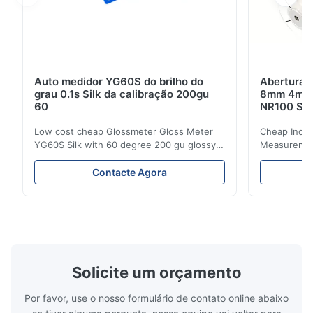
Auto medidor YG60S do brilho do
Abertura d
grau 0.1s Silk da calibração 200gu
8mm 4mm d
60
NR100 Sil
Low cost cheap Glossmeter Gloss Meter
Cheap India
YG60S Silk with 60 degree 200 gu glossy
Measurement
measurement YG60S 60° Economic Gloss
meter Silk
Meter can test material with gloss (0-
aperture Pr
Contacte Agora
200Gu), and universally apply to paint, ink,
Precision C
stoving varnish, coating, wood products;
concentrat
marble, granite, vitrified polished tile,
develops a 
pottery brick and ...
portable co
model NR100
Solicite um orçamento
Por favor, use o nosso formulário de contato online abaixo