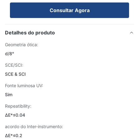
Consultar Agora
Detalhes do produto
Geometria ótica:
d/8°
SCE/SCI:
SCE & SCI
Fonte luminosa UV:
Sim
Repeatibility:
ΔE*≤0.04
acordo do Inter-instrumento:
ΔE*≤0.2