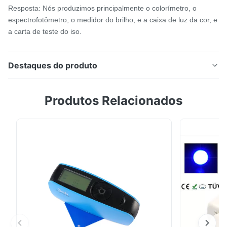
Resposta: Nós produzimos principalmente o colorímetro, o
espectrofotômetro, o medidor do brilho, e a caixa de luz da cor, e
a carta de teste do iso.
Destaques do produto
1. Perfil do produto O espectrofotômetro TS7600
Produtos Relacionados
handheld é um instrumento preciso da medida de cor
da parte alta para a medida e a gestão de superfície
de cor, que podem extensamente ser aplicados em
todos os tipos das indústrias, tais como plásticos e
metais, pintura e revestimento, mobília e ...