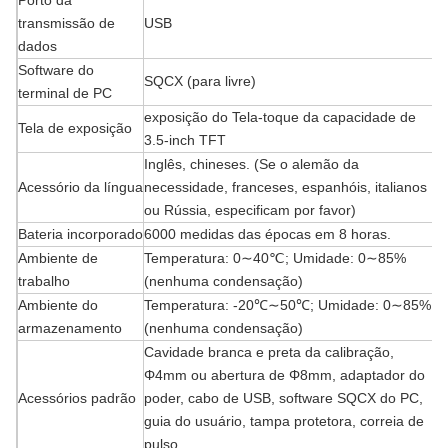
Porto da
transmissão de
USB
dados
Software do
SQCX (para livre)
terminal de PC
exposição do Tela-toque da capacidade de
Tela de exposição
3.5-inch TFT
Inglês, chineses. (Se o alemão da
Acessório da língua
necessidade, franceses, espanhóis, italianos
ou Rússia, especificam por favor)
Bateria incorporado
6000 medidas das épocas em 8 horas.
Ambiente de
Temperatura: 0∼40℃; Umidade: 0∼85%
trabalho
(nenhuma condensação)
Ambiente do
Temperatura: -20℃∼50℃; Umidade: 0∼85%
armazenamento
(nenhuma condensação)
Cavidade branca e preta da calibração,
Φ4mm ou abertura de Φ8mm, adaptador do
Acessórios padrão
poder, cabo de USB, software SQCX do PC,
guia do usuário, tampa protetora, correia de
pulso.