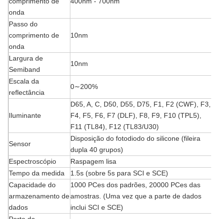
comprimento de
400nm - 700nm
onda
Passo do
comprimento de
10nm
onda
Largura de
10nm
Semiband
Escala da
0∼200%
reflectância
D65, A, C, D50, D55, D75, F1, F2 (CWF), F3,
Iluminante
F4, F5, F6, F7 (DLF), F8, F9, F10 (TPL5),
F11 (TL84), F12 (TL83/U30)
Disposição do fotodiodo do silicone (fileira
Sensor
dupla 40 grupos)
Espectroscópio
Raspagem lisa
Tempo da medida
1.5s (sobre 5s para SCI e SCE)
Capacidade do
1000 PCes dos padrões, 20000 PCes das
armazenamento de
amostras. (Uma vez que a parte de dados
dados
inclui SCI e SCE)