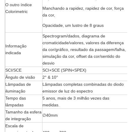
O outro índice
Manchando a rapidez, rapidez de cor, força
Colorimetric
da cor,
Opacidade, um lustro de 8 graus
Spectrogram/dados, diagrama de
cromaticidade/valores, valores da diferença
Informação
da cor/gráfico, resultado da passagem/falha,
indicada
simulação da cor, offset da cor/sentido do
desvio
SCI/SCE
SCI+SCE (SPIN+SPEX)
Ângulo de visão
2° & 10°
Lâmpadas de
Lâmpadas completas combinadas do diodo
iluminação
emissor de luz do espectro
Tempo das
5 anos, mais de 3 milhão vezes das
lâmpadas
medidas.
Tamanho da esfera
∅40mm
de integração
Escala de