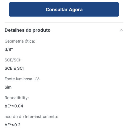
Consultar Agora
Detalhes do produto
Geometria ótica:
d/8°
SCE/SCI:
SCE & SCI
Fonte luminosa UV:
Sim
Repeatibility:
ΔE*≤0.04
acordo do Inter-instrumento:
ΔE*≤0.2