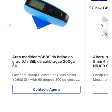
Auto medidor YG60S do brilho do
Abertura d
grau 0.1s Silk da calibração 200gu
8mm 4mm d
60
NR100 Sil
Low cost cheap Glossmeter Gloss Meter
Cheap India
YG60S Silk with 60 degree 200 gu glossy
Measurement
measurement YG60S 60° Economic Gloss
meter Silk
Meter can test material with gloss (0-
aperture Pr
Contacte Agora
200Gu), and universally apply to paint, ink,
Precision C
stoving varnish, coating, wood products;
concentrat
marble, granite, vitrified polished tile,
develops a 
pottery brick and ...
portable co