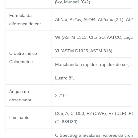
βxy, Munsell (C/2)
Fórmula da
ΔE*ab, ΔE*uv, ΔE*94, ΔE*cmc (2:1), ΔE*cm
diferença da cor
WI (ASTM E313, CIE/ISO, AATCC, caçador
YI (ASTM D1925, ASTM 313),
O outro índice
Colorimetric
Manchando a rapidez, rapidez de cor, forç
Lustro 8°,
Ângulo do
2°/10°
observador
D65, A, C, D50, F2 (CWF), F7 (DLF), F10
Iluminante
(TL83/U30)
O Spectrogram/valores, valores da cromat