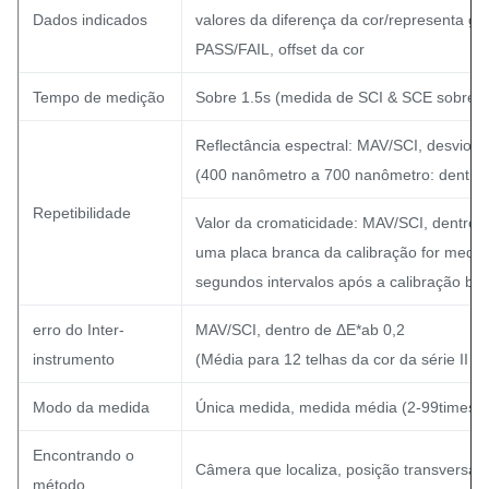
Dados indicados
valores da diferença da cor/representa gr
PASS/FAIL, offset da cor
Tempo de medição
Sobre 1.5s (medida de SCI & SCE sobre 3
Reflectância espectral: MAV/SCI, desvio 
(400 nanômetro a 700 nanômetro: dentro
Repetibilidade
Valor da cromaticidade: MAV/SCI, dentro 
uma placa branca da calibração for medi
segundos intervalos após a calibração br
erro do Inter-
MAV/SCI, dentro de ΔE*ab 0,2
instrumento
(Média para 12 telhas da cor da série II 
Modo da medida
Única medida, medida média (2-99times)
Encontrando o
Câmera que localiza, posição transversal d
método