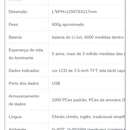
Dimensão
L*W*H=129X76X217mm
Peso
600g aproximado
Bateria
bateria do Li-íon, 6000 medidas dentro de
Esperança de vida
5 anos, mais de 3 milhão medidas das ép
do iluminante
Dados indicados
cor LCD de 3.5-inch TFT, tela táctil capacit
Porto dos dados
USB
Armazenamento
1000 PCes padrão, PCes da amostra 200
de dados
Língua
Chinês chinês, inglês, tradicional simplific
Ambiente
0~40℃, 0~85%RH (nenhuma condensação)