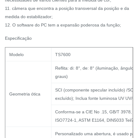
necessidades de vários clientes para a medida de cor;
11. câmera que encontra a posição transversal da posição e da
medida do estabilizador;
12. O software do PC tem a expansão poderosa da função;
Especificação
Modelo
TS7600
Reflita: di: 8°, de: 8° (iluminação, ângulo 
graus)
SCI (componente specular incluído) /SCE
Geometria ótica
excluído); Inclua fonte luminosa UV UV/ex
Conforma-se a CIE No .15, GB/T 3978, G
ISO7724-1, ASTM E1164, DIN5033 Teil7
Personalizado uma abertura, é usado par