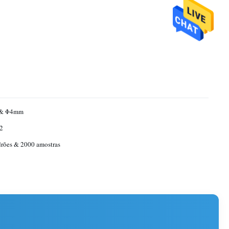
& Φ4mm
2
rões & 2000 amostras