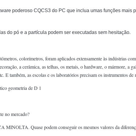
tware poderoso CQCS3 do PC que inclua umas funções mais p
das do pó e a partícula podem ser executadas sem hesitação.
ômetros, colorímetros, foram aplicados extensamente às indústrias como a
 decoração, a cerâmica, as telhas, os metais, o hardware, o mármore, a g
 etc. E também, as escolas e os laboratórios precisam os instrumentos de
nte no mercado?
 MINOLTA. Quase podem conseguir os mesmos valores da diferença da