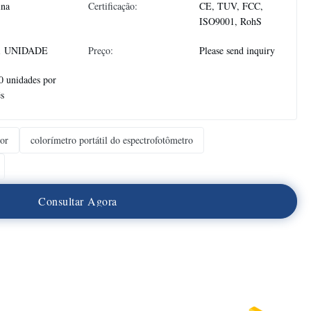
ina
Certificação:
CE, TUV, FCC,
ISO9001, RohS
1 UNIDADE
Preço:
Please send inquiry
0 unidades por
s
cor
colorímetro portátil do espectrofotômetro
C
o
n
s
u
l
t
a
r
A
g
o
r
a