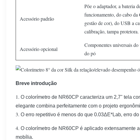
Põe o adaptador, a bateria d
funcionamento, do cabo da
Acessório padrão
gestão de cor), do USB a cav
calibração, tampa protetora.
Componentes universais do t
Acessório opcional
do pó
Breve introdução
1.
O colorímetro de NR60CP caracteriza um 2,7" tela com
elegante combina perfeitamente com o projeto ergonômic
3.
O erro repetitivo é menos do que 0.03ΔE*Lab, erro d
4.
O colorímetro de NR60CP é aplicado extensamente ao co
mobília.