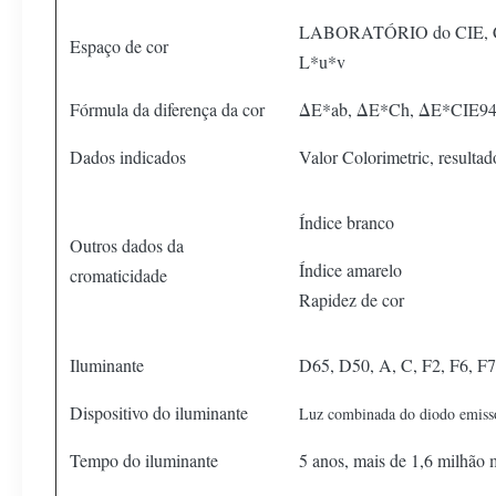
LABORATÓRIO do CIE, C
Espaço de cor
L*u*v
Fórmula da diferença da cor
ΔE*ab, ΔE*Ch, ΔE*CIE94
Dados indicados
Valor Colorimetric, resulta
Índice branco
Outros dados da
Índice amarelo
cromaticidade
Rapidez de cor
Iluminante
D65, D50, A, C, F2, F6, F7
Dispositivo do iluminante
Luz combinada do diodo emisso
Tempo do iluminante
5 anos, mais de 1,6 milhão 