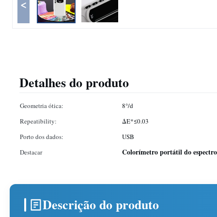
<
Detalhes do produto
Geometria ótica:
8°/d
Repeatibility:
ΔE*≤0.03
Porto dos dados:
USB
Colorímetro portátil do espectr
Destacar
Descrição do produto