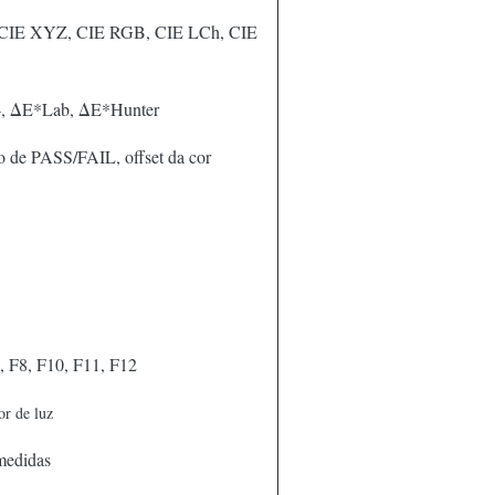
IE XYZ, CIE RGB, CIE LCh, CIE
, ΔE*Lab, ΔE*Hunter
do de PASS/FAIL, offset da cor
, F8, F10, F11, F12
r de luz
medidas