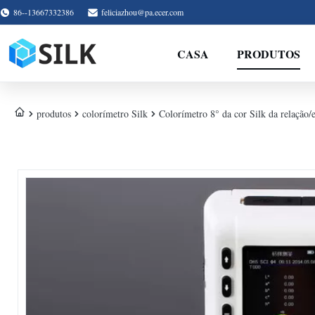
86--13667332386
feliciazhou@pa.ecer.com
CASA
PRODUTOS
produtos
colorímetro Silk
Colorímetro 8° da cor Silk da relação