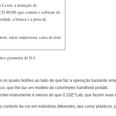
o Li-íon, a instrução de
 CD-ROM (que contêm o software da
idade, a branca e a preta da
este, micro impressora, caixa do teste
 os quatro botões ao lado de que faz a operação bastante simp
o, que lhe faz um modelo do colorímetro handheld portátil.
o inter-instrumento é menos do que 0.2ΔE*Lab, que fazem suas 
ntrole da cor em indústrias diferentes, tais como plásticos, pin