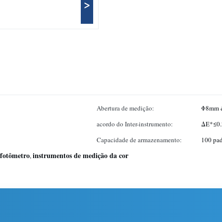
>
Abertura de medição:
Φ8mm 
acordo do Inter-instrumento:
ΔE*≤0.
Capacidade de armazenamento:
100 pad
ofotômetro
instrumentos de medição da cor
,