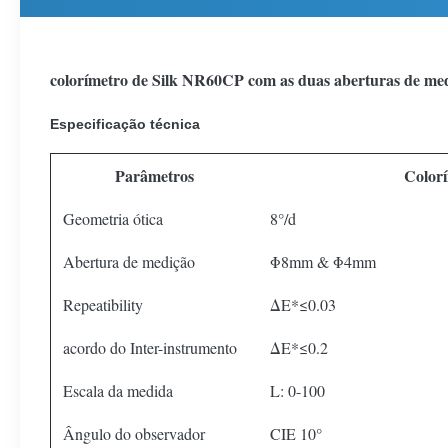
colorímetro de Silk NR60CP com as duas aberturas de med
Especificação técnica
Parâmetros
Color
Geometria ótica
8°/d
Abertura de medição
Φ8mm & Φ4mm
Repeatibility
ΔE*≤0.03
acordo do Inter-instrumento
ΔE*≤0.2
Escala da medida
L: 0-100
Ângulo do observador
CIE 10°