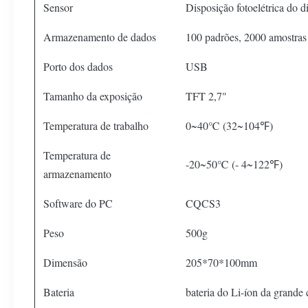
Sensor
Disposição fotoelétrica do d
Armazenamento de dados
100 padrões, 2000 amostras
Porto dos dados
USB
Tamanho da exposição
TFT 2,7"
Temperatura de trabalho
0~40℃ (32~104℉)
Temperatura de
-20~50℃ (- 4~122℉)
armazenamento
Software do PC
CQCS3
Peso
500g
Dimensão
205*70*100mm
Bateria
bateria do Li-íon da grand