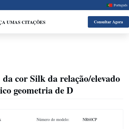
Português
ÇA UMAS CITAÇÕES
Consultar Agora
 da cor Silk da relação/elevado
ico geometria de D
k
Número do modelo:
NR60CP