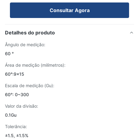
Consultar Agora
Detalhes do produto
Ângulo de medição:
60 °
Área de medição (milímetros):
60°:9x15
Escala de medição (Gu):
60°: 0~300
Valor da divisão:
0.1Gu
Tolerância:
±1.5, ±1.5%