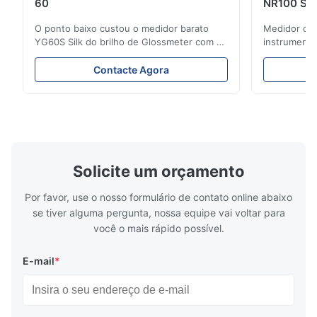
60
NR100 Sil
O ponto baixo custou o medidor barato
Medidor cos
YG60S Silk do brilho de Glossmeter com 60
instrumento
medida lustrosa de gu do grau 200 O
colorímetro
medidor econômico do brilho de YG60S
8mm e de 4
Contacte Agora
60° pode testar o material com brilho (0-
Colorímetro
200Gu), e aplica-se universalmente para
R&D Silk co
pintar, tinta, verniz do stoving,
cliente e d
revestimento, produtos de ...
colorímetro p
Solicite um orçamento
Por favor, use o nosso formulário de contato online abaixo
se tiver alguma pergunta, nossa equipe vai voltar para
você o mais rápido possível.
E-mail
*