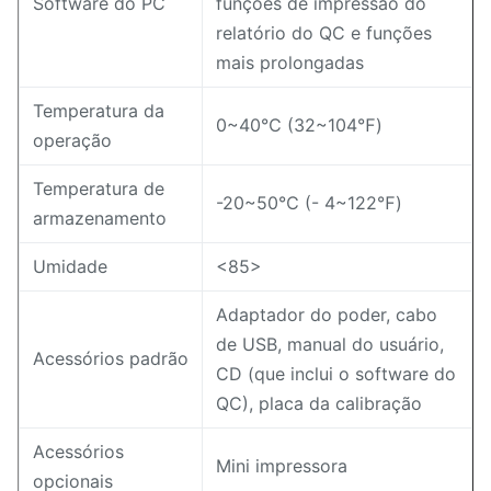
Software do PC
funções de impressão do
relatório do QC e funções
mais prolongadas
Temperatura da
0~40℃ (32~104℉)
operação
Temperatura de
-20~50℃ (- 4~122℉)
armazenamento
Umidade
<85>
Adaptador do poder, cabo
de USB, manual do usuário,
Acessórios padrão
CD (que inclui o software do
QC), placa da calibração
Acessórios
Mini impressora
opcionais