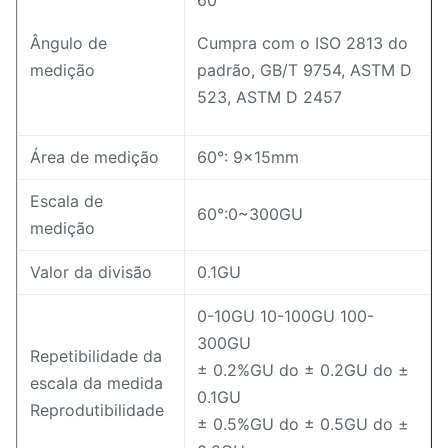
60°
Ângulo de
Cumpra com o ISO 2813 do
medição
padrão, GB/T 9754, ASTM D
523, ASTM D 2457
Área de medição
60°: 9x15mm
Escala de
60°:0~300GU
medição
Valor da divisão
0.1GU
0-10GU 10-100GU 100-
300GU
Repetibilidade da
± 0.2%GU do ± 0.2GU do ±
escala da medida
0.1GU
Reprodutibilidade
± 0.5%GU do ± 0.5GU do ±