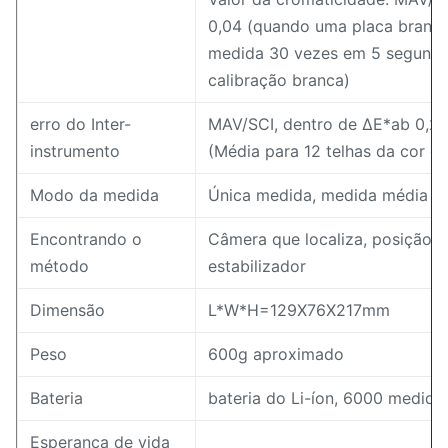
0,04 (quando uma placa branca
medida 30 vezes em 5 segundos
calibração branca)
erro do Inter-
MAV/SCI, dentro de ΔE*ab 0,2
instrumento
(Média para 12 telhas da cor da
Modo da medida
Única medida, medida média (
Encontrando o
Câmera que localiza, posição t
método
estabilizador
Dimensão
L*W*H=129X76X217mm
Peso
600g aproximado
Bateria
bateria do Li-íon, 6000 medida
Esperança de vida