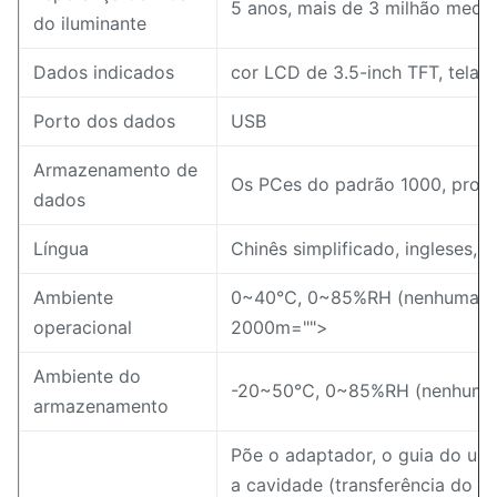
5 anos, mais de 3 milhão medi
do iluminante
Dados indicados
cor LCD de 3.5-inch TFT, tela tá
Porto dos dados
USB
Armazenamento de
Os PCes do padrão 1000, pro
dados
Língua
Chinês simplificado, ingleses, c
Ambiente
0~40℃, 0~85%RH (nenhuma con
operacional
2000m="">
Ambiente do
-20~50℃, 0~85%RH (nenhuma
armazenamento
Põe o adaptador, o guia do usu
a cavidade (transferência do We