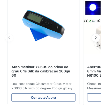
propriedade intelectual do independente Silk. O
instrumento ...
Auto medidor YG60S do brilho do
Abertura d
grau 0.1s Silk da calibração 200gu
8mm 4mm d
60
NR100 Sil
Low cost cheap Glossmeter Gloss Meter
Cheap India
YG60S Silk with 60 degree 200 gu glossy
Measurement
measurement YG60S 60° Economic Gloss
meter Silk
Meter can test material with gloss (0-
aperture Pr
Contacte Agora
200Gu), and universally apply to paint, ink,
Precision C