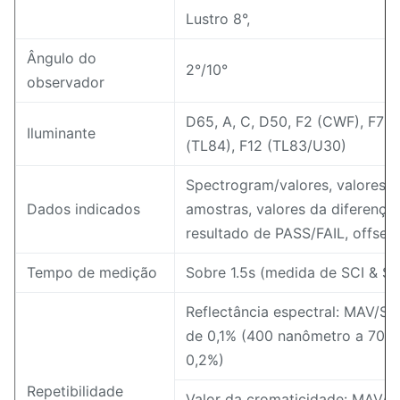
Lustro 8°,
Ângulo do
2°/10°
observador
D65, A, C, D50, F2 (CWF), F7 (D
Iluminante
(TL84), F12 (TL83/U30)
Spectrogram/valores, valores 
Dados indicados
amostras, valores da diferença 
resultado de PASS/FAIL, offset 
Tempo de medição
Sobre 1.5s (medida de SCI & SC
Reflectância espectral: MAV/SC
de 0,1% (400 nanômetro a 700 
0,2%)
Repetibilidade
Valor da cromaticidade: MAV/S