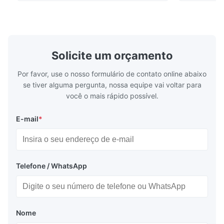
stoving varnish, coating, wood products;
concentrat
marble, granite, vitrified polished tile,
develops a 
pottery brick and ...
portable co
model NR100
Solicite um orçamento
Por favor, use o nosso formulário de contato online abaixo
se tiver alguma pergunta, nossa equipe vai voltar para
você o mais rápido possível.
E-mail
*
Telefone / WhatsApp
Nome