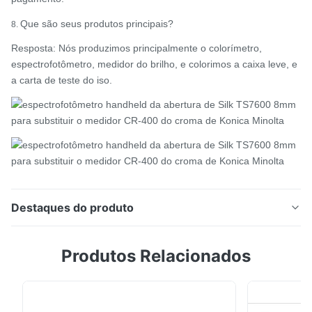
Que são seus produtos principais?
8.
Resposta: Nós produzimos principalmente o colorímetro,
espectrofotômetro, medidor do brilho, e colorimos a caixa leve, e
a carta de teste do iso.
Destaques do produto
espectrofotômetro handheld da abertura de Silk
Produtos Relacionados
TS7600 8mm para substituir o medidor CR-400 do
croma de Konica Minolta A série de Ts7x é um
espectrofotômetro grating que a empresa Silk passe 3
anos para projetar e é tornada por direitos de