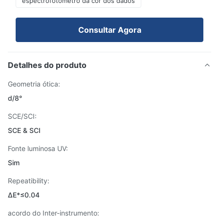
espectrofotômetro da cor dos dados
Consultar Agora
Detalhes do produto
Geometria ótica:
d/8°
SCE/SCI:
SCE & SCI
Fonte luminosa UV:
Sim
Repeatibility:
ΔE*≤0.04
acordo do Inter-instrumento: