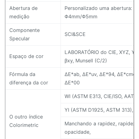
Abertura de
Personalizado uma abertura:
medição
Φ4mm/Φ5mm
Componente
SCI&SCE
Specular
LABORATÓRIO do CIE, XYZ, Yxy,
Espaço de cor
βxy, Munsell (C/2)
Fórmula da
ΔE*ab, ΔE*uv, ΔE*94, ΔE*cmc (2
diferença da cor
ΔE*00
WI (ASTM E313, CIE/ISO, AATCC
YI (ASTM D1925, ASTM 313),
O outro índice
Manchando a rapidez, rapidez d
Colorimetric
opacidade,