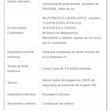
Dados indicados
cor/representa graficamente, resultado de
PASS/FAIL, offset da cor
WI (ASTM E313, CIE/ISO, AATCC, caçador),
YI (ASTM D1925, ASTM 313),
O outro índice
SI (ASTM E313, CIE/ISO),
Colorimetric
MI (índice do Metamerism),
Manchando a rapidez, rapidez de cor, força
da cor, opacidade
Dispositivo da fonte
Lâmpada combinada do diodo emissor de
luminosa
luz & lâmpada UV
Tempo da fonte
5 anos, mais de 1,6 milhão medidas
luminosa
Sensor dobro da imagem do CMOS da
Sensor
disposição do elemento de imagem 256
Dispositivo espectral
Raspagem côncava
Apontando o método
Localização da câmera