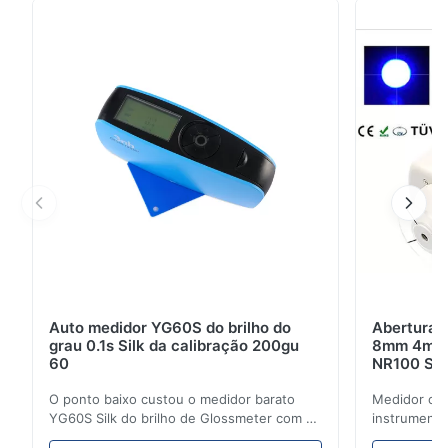
o espectrofotômetro de medição da cor a mais
atrasada desenvolvido, fabricado e lançado por Silk.2.
características YS3020 a medida precisa e as funç...
Auto medidor YG60S do brilho do
Abertura d
grau 0.1s Silk da calibração 200gu
8mm 4mm d
60
NR100 Sil
O ponto baixo custou o medidor barato
Medidor cos
YG60S Silk do brilho de Glossmeter com 60
instrumento
medida lustrosa de gu do grau 200 O
colorímetro