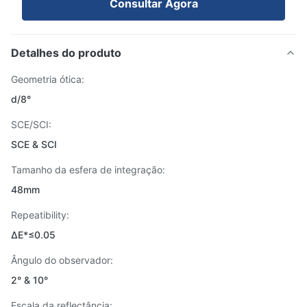
Consultar Agora
Detalhes do produto
Geometria ótica:
d/8°
SCE/SCI:
SCE & SCI
Tamanho da esfera de integração:
48mm
Repeatibility:
ΔE*≤0.05
Ângulo do observador:
2° & 10°
Escala da reflectância: