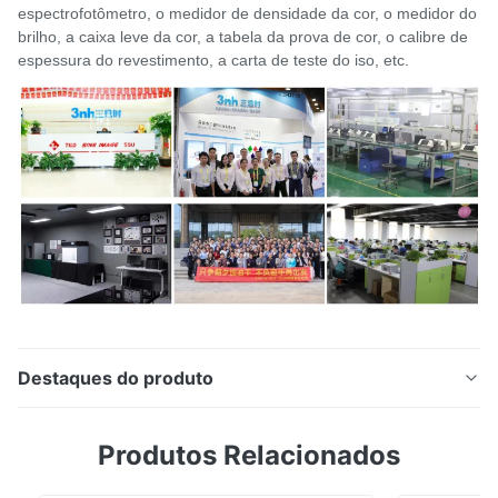
espectrofotômetro, o medidor de densidade da cor, o medidor do
brilho, a caixa leve da cor, a tabela da prova de cor, o calibre de
espessura do revestimento, a carta de teste do iso, etc.
Destaques do produto
Descrição do produto Espectrofotometro YS3020 Silk
Produtos Relacionados
espectrofotômetro da cor da abertura de 1*3mm ou
de 4mm ou de 8mm 1. O espectrofotômetro YS3020 é