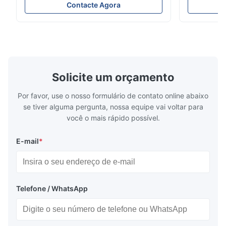
medidor econômico do brilho de YG60S
8mm e de 4
Contacte Agora
60° pode testar o material com brilho (0-
Colorímetro
200Gu), e aplica-se universalmente para
R&D Silk co
pintar, tinta, verniz do stoving,
cliente e d
revestimento, produtos de ...
colorímetro p
Solicite um orçamento
Por favor, use o nosso formulário de contato online abaixo
se tiver alguma pergunta, nossa equipe vai voltar para
você o mais rápido possível.
E-mail
*
Telefone / WhatsApp