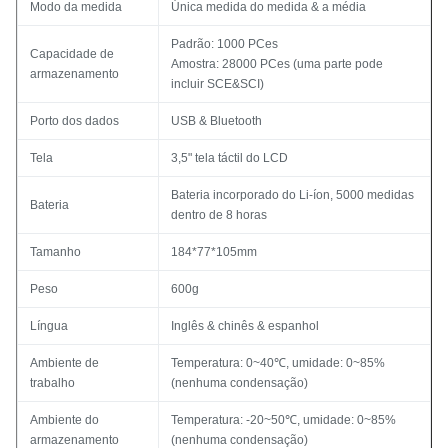
Modo da medida
Única medida do medida & a média
Padrão: 1000 PCes
Capacidade de
Amostra: 28000 PCes (uma parte pode
armazenamento
incluir SCE&SCI)
Porto dos dados
USB & Bluetooth
Tela
3,5" tela táctil do LCD
Bateria incorporado do Li-íon, 5000 medidas
Bateria
dentro de 8 horas
Tamanho
184*77*105mm
Peso
600g
Língua
Inglês & chinês & espanhol
Ambiente de
Temperatura: 0~40℃, umidade: 0~85%
trabalho
(nenhuma condensação)
Ambiente do
Temperatura: -20~50℃, umidade: 0~85%
armazenamento
(nenhuma condensação)