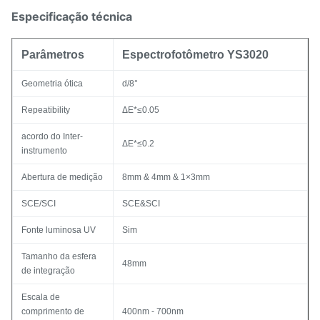
Especificação técnica
Parâmetros
Espectrofotômetro YS3020
Geometria ótica
d/8°
Repeatibility
ΔE*≤0.05
acordo do Inter-
ΔE*≤0.2
instrumento
Abertura de medição
8mm & 4mm & 1×3mm
SCE/SCI
SCE&SCI
Fonte luminosa UV
Sim
Tamanho da esfera
48mm
de integração
Escala de
comprimento de
400nm - 700nm