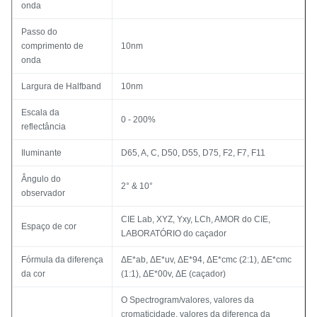
onda
Passo do
comprimento de
10nm
onda
Largura de Halfband
10nm
Escala da
0 - 200%
reflectância
Iluminante
D65, A, C, D50, D55, D75, F2, F7, F11
Ângulo do
2° & 10°
observador
CIE Lab, XYZ, Yxy, LCh, AMOR do CIE,
Espaço de cor
LABORATÓRIO do caçador
Fórmula da diferença
ΔE*ab, ΔE*uv, ΔE*94, ΔE*cmc (2:1), ΔE*cmc
da cor
(1:1), ΔE*00v, ΔE (caçador)
O Spectrogram/valores, valores da
cromaticidade, valores da diferença da