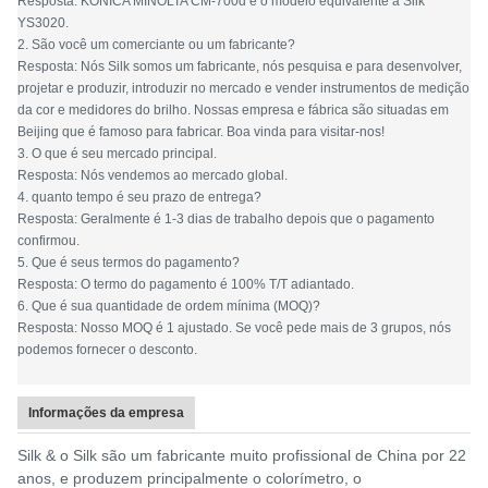
Resposta: KONICA MINOLTA CM-700d é o modelo equivalente a Silk
YS3020.
2. São você um comerciante ou um fabricante?
Resposta: Nós Silk somos um fabricante, nós pesquisa e para desenvolver,
projetar e produzir, introduzir no mercado e vender instrumentos de medição
da cor e medidores do brilho. Nossas empresa e fábrica são situadas em
Beijing que é famoso para fabricar. Boa vinda para visitar-nos!
3. O que é seu mercado principal.
Resposta: Nós vendemos ao mercado global.
4. quanto tempo é seu prazo de entrega?
Resposta: Geralmente é 1-3 dias de trabalho depois que o pagamento
confirmou.
5. Que é seus termos do pagamento?
Resposta: O termo do pagamento é 100% T/T adiantado.
6. Que é sua quantidade de ordem mínima (MOQ)?
Resposta: Nosso MOQ é 1 ajustado. Se você pede mais de 3 grupos, nós
podemos fornecer o desconto.
Informações da empresa
Silk & o Silk são um fabricante muito profissional de China por 22
anos, e produzem principalmente o colorímetro, o